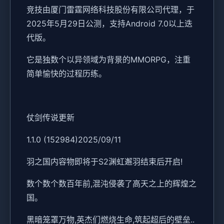
竞技由厦门雷霆网络科技股份有限公司代理，于
2025年5月29日公测，支持Android 7.0以上迭
代版。
它是独数个以异领域为背景的MMORPG，注重
简单愉快的过程历练。
仗剑传说更新
1.1.0 (152984)2025/09/11
羽之国内容物即将于S2渊虹邂羽结束后开启!
数个数个数百年前,混沌侵袭了高天之上的辉煌之
国。
黑暗笼罩万物,英杰们燃烧生命,筑起超后的壁垒..