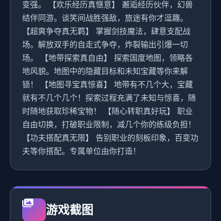
变强。 【欢乐经历真惬意】 邂逅经历伙伴，幻兽
结伴同游。谈笑间战胜强敌，旅途有你才逗趣。
【超爽争夺真无羁】 掌握剑技魔法，肆意支配战
场。解放双手的自走式争夺，炸裂输出引爆一切
场。 【地带探索真自由】 探索国度地图，领略各
地风貌。地图中的隐藏目标和未知宝藏等你来解
锁！ 【地图寻宝真惊喜】 地带有不几个大，宝藏
就有不几个几个！探索过程充满了未知与惊喜，随
时随地获取珍稀宝物！ 【随心转职真好玩】 职业
自由切换，打破职业限制，减几个你的练级负担！
【功夫搭配真无限】 告别职业的刻板印象，百变功
夫等你搭配。专属单位由你打造！
游戏截图