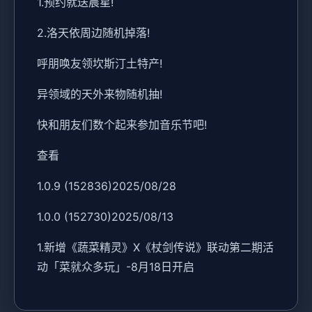
1.预约就送晨星!
2.洛天依周边随机掉落!
呼朋唤友领坎斯汀土特产!
异领域的天外来物随机抽!
快和朋友们数个起来参加音乐节吧!
查看
1.0.9 (152836)2025/08/28
1.0.0 (152730)2025/08/13
1.新增《蔬菜精灵》X《杖剑传说》联动第二期活
动「菜就众多玩」-8月18日开启