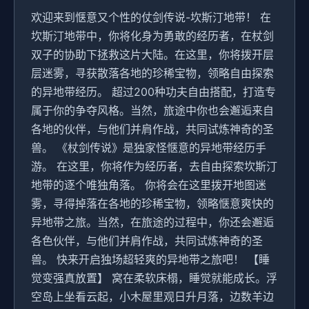
欢迎来到惬意又个性的仗剑传说-坎斯汀地带！ 在
坎斯汀地带中，你将化身为勇敢的经历者，在杖剑
双子的协助下拯救这片大陆。在这里，你将拨开层
层迷雾，寻获散落各地的珍稀宝物，领略自由探索
的异地带经历。 超过200种功夫自由搭配，打造专
属于你的争夺风格。当然，旅途中你也会邂逅来自
各地的伙伴，与他们并肩作战，共同试炼神奇的圣
兽。 《杖剑传说》是独家怪惬意的异地带经历手
游。 在这里，你将作为经历者，去自由探索坎斯汀
地带的逐个唯独角落。 你将会在这里拨开地图迷
雾，寻得掉落在各地的珍稀宝物，领略惬意爽快的
异地带之旅。当然，在旅途的过程中，你还会邂逅
各色伙伴，与他们并肩作战，共同试炼神奇的圣
兽。 快来开启独场超轻爽的异地带之旅吧！ 【睡
觉变强真放置】 窝在柔软床榻，睡觉就能成长。浮
空岛上坐看云起，小木屋里观日升月落，边数羊边