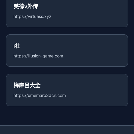
美德v外传
https://virtuess.xyz
i社
https://illusion-game.com
梅麻吕大全
https://umemaro3dcn.com