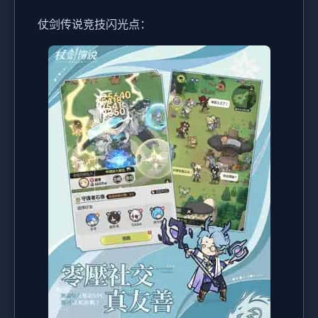
仗剑传说竞技闪光点：