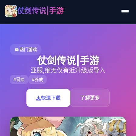
仗剑传说|手游
🛄 热门游戏
仗剑传说|手游
亚服,绝无仅有近升级版导入
#冒险
#养成
快速下载
了解更多