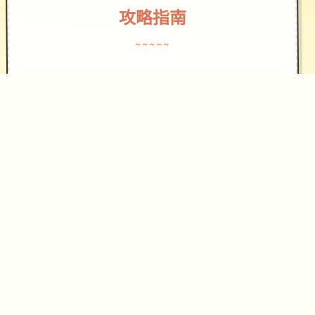
攻略指南
~~~~~
作为边境检查站的检查官，您的职责是
对各某个想要通过检查站的旅客进行检
查，确保他们的文件不存在问题，入境
理由也合理可信。但旅客们手中的文件
可并不简单，您需要逐首核对文件上的
日期，照片以及各种信息，只要有首项
不符合标准，您就必须将这位旅客拒之
门外。另外，您各天的工作时间是有限
制的，而您能取得的报酬取决于您在这
段时间内正确检查的旅客数量。也就是
说，您既要在规定的时间内检查尽可能