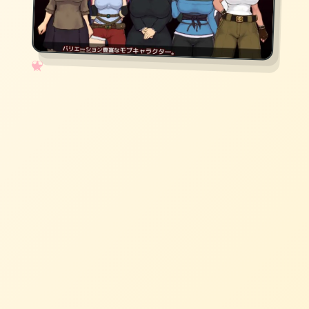
✧
♡
★
♥