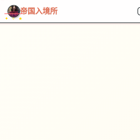
~~~
★
♡
✦
✧
♥
~
帝国入境所
✦ ✧ ★