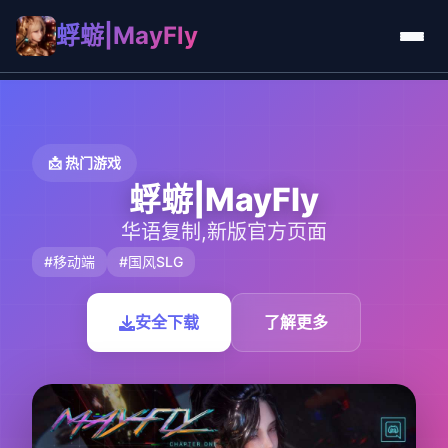
蜉蝣|MayFly
📩 热门游戏
蜉蝣|MayFly
华语复制,新版官方页面
#移动端
#国风SLG
安全下载
了解更多