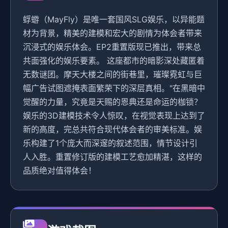
蜉蝣（MayFly）是唯一套国风SLG娱乐，以异能题
材为背景，精美的建模和宏大的剧情为体会者带来
沉浸式的娱乐体会。EP2重置版现已推出，带来总
共面强化的娱乐要素。 这座都市的暗影深处藏匿着
无数谜团。摩天大楼之间的街巷里，璀璨霓虹与巨
幅广告试图遮掩表面繁荣下的深层真相。"在黑暗中
觉醒的力量，究竟是天赐的恩典还是命运的枷锁？
娱乐的3D建模技术令人惊叹，在视觉表现上达到了
新的高度，完总共符合现代体会者的审美标准。娱
乐构建了1个庞大而深邃的叙述范围，情节设计引
人入胜。重置修订版的建模工艺愈加精湛，这样的
品质绝对值得体会！