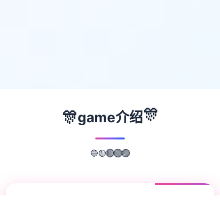
🎊
🎊
game介绍
🔵
🟡
🟣
🔴
🟢
📖
游戏故事
✨