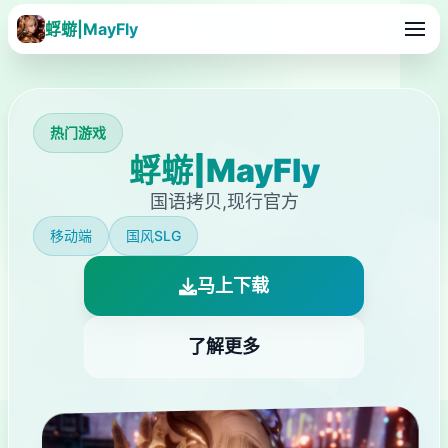
蜉蝣|MayFly
热门游戏
蜉蝣|MayFly
国语拷贝,现行官方
移动端
国风SLG
马上下载
了解更多