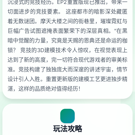
沉浸式的竞技经历。EP2重置版现已推出，带来一
切面进步的竞技要素。 这座都市的暗影深处藏匿
着无数谜团。摩天大楼之间的街巷里，璀璨霓虹与
巨幅广告试图遮掩表面繁荣下的深层真相。"在黑
暗中觉醒的力量，究竟是天赐的恩典还是命运的枷
锁？ 竞技的3D建模技术令人惊叹，在视觉表现上
达到了新的高度，完一切符合现代游戏者的审美标
准。竞技构建了独独庞大而深邃的讲述宇宙，情节
设计引人入胜。重置更新版的建模工艺更进独步精
湛，这样的品质绝对值得经历！
玩法攻略