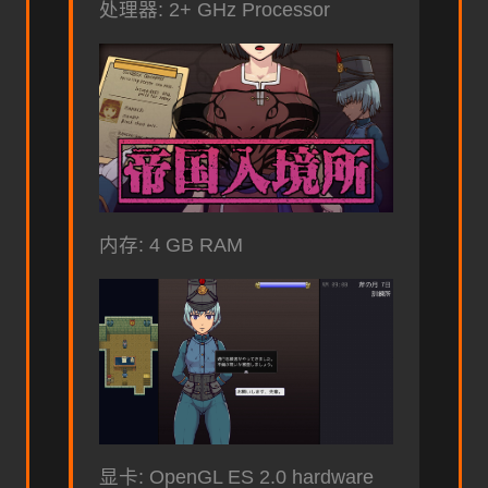
处理器: 2+ GHz Processor
内存: 4 GB RAM
显卡: OpenGL ES 2.0 hardware