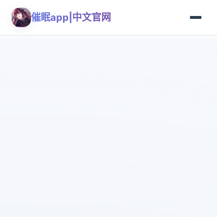
催眠app|中文官网