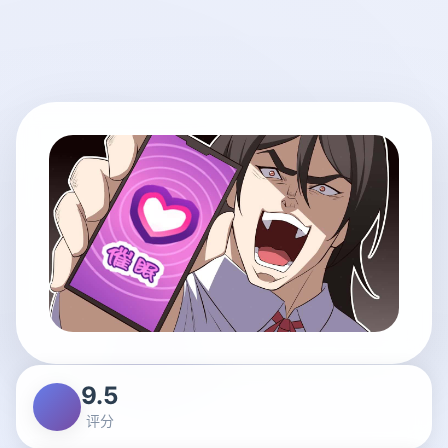
9.5
评分