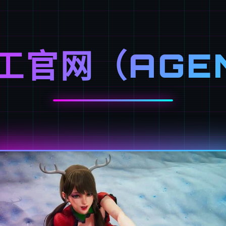
工官网（AGE