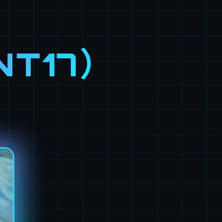
NT17）