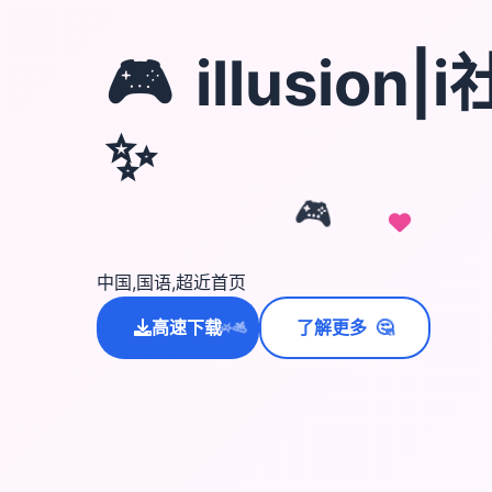
🎮
illusion
✨
🎮
中国,国语,超近首页
🤔
高速下载
了解更多
💫
✨
⭐