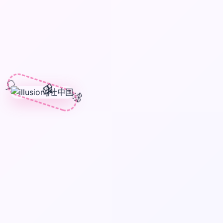
🎈
🎁
🎊