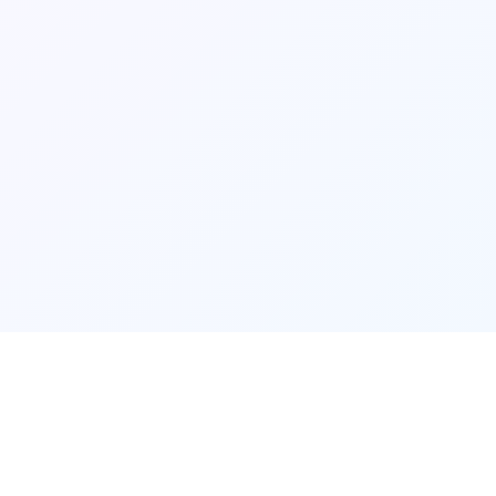
⚰️
产品介绍
⚰️