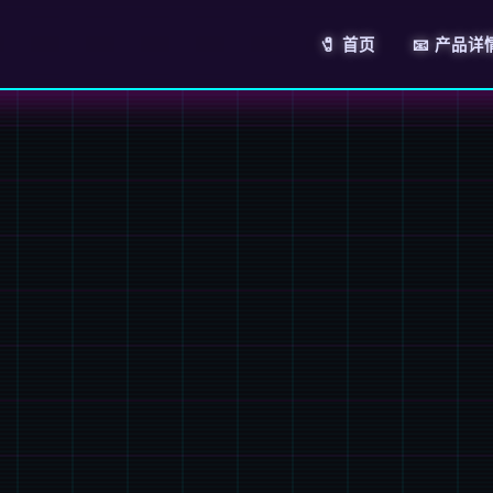
🧷 首页
📧 产品详