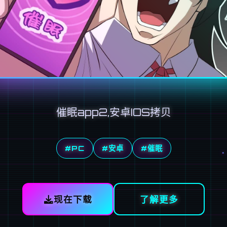
催眠app2,安卓IOS拷贝
#PC
#安卓
#催眠
现在下载
了解更多