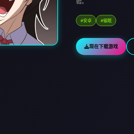
验。
#安卓
#催眠
现在下载游戏