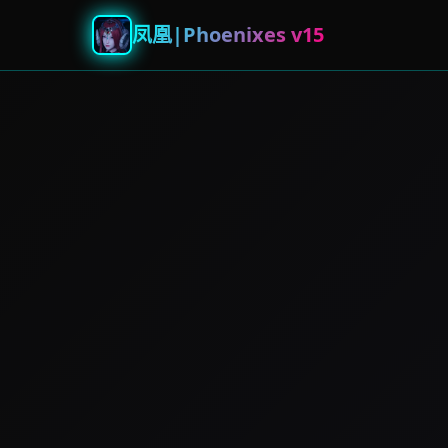
凤凰|Phoenixes v15