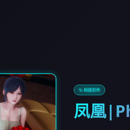
🔩 科技巨作
凤凰|Ph