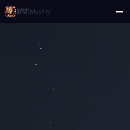
蜉蝣|MayFly